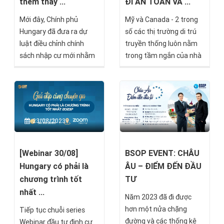
thềm thay ...
ĐI AN TOÀN VÀ ...
Mới đây, Chính phủ
Mỹ và Canada - 2 trong
Hungary đã đưa ra dự
số các thị trường di trú
luật điều chỉnh chính
truyền thống luôn nằm
sách nhập cư mới nhằm
trong tầm ngắn của nhà
thắt chặt và làm rõ các
đầu tư. 2 điểm đến này
cơ sở pháp lý, điều kiện
được dự đoán sẽ nóng
cư trú và làm việc của
lên trong thời gian tới
người nước ngoài.
trước các diễn biến mới
từ thị trường toàn cầu.
23/08/2023
04/08/2023
BSOP EVENT tổ chức tại
TP.HCM vào ngày 10/11
sẽ giúp nhà đầu tư nắm
[Webinar 30/08]
BSOP EVENT: CHÂU
được các thông tin mới
Hungary có phải là
ÂU – ĐIỂM ĐẾN ĐẦU
nhất về chủ đề này.
chương trình tốt
TƯ
nhất ...
Năm 2023 đã đi được
hơn một nửa chặng
Tiếp tục chuỗi series
đường và các thống kê
Webinar đầu tư định cư