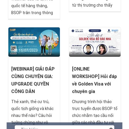
từ thị trường cho thấy
quốc tế hàng tháng,
châu Âu vẫn tiếp tục là
BSOP trân trong thông
một điểm nóng về đầu
báo chủ đề webinar
tư & di trú.
tháng 8 “Giải đáp cùng
chuyên gia: Hungary có
phải là chương trình tốt
nhất năm 2023” sẽ chính
10/07/2023
24/04/2023
thức diễn ra vào 14h30,
thứ Tư, ngày
30/08/2023.
[WEBINAR] GIẢI ĐÁP
[ONLINE
CÙNG CHUYÊN GIA:
WORKSHOP] Hỏi đáp
UPGRADE QUYỀN
về Golden Visa với
CÔNG DÂN
chuyên gia
Thẻ xanh, thẻ cư trú,
Chương trình hội thảo
quốc tịch giống và khác
trực tuyến được BSOP tổ
nhau thế nào? Câu hỏi
chức nhằm tạo cầu nối
tưởng chừng như vô
giữa các nhà đầu tư với