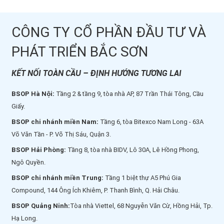
CÔNG TY CỔ PHẦN ĐẦU TƯ VÀ
PHÁT TRIỂN BẮC SƠN
KẾT NỐI TOÀN CẦU – ĐỊNH HƯỚNG TƯƠNG LAI
BSOP Hà Nội:
Tầng 2 & tầng 9, tòa nhà AP, 87 Trần Thái Tông, Cầu
Giấy.
BSOP chi nhánh miền Nam:
Tầng 6, tòa Bitexco Nam Long - 63A
Võ Văn Tần - P. Võ Thị Sáu, Quận 3.
BSOP Hải Phòng:
Tầng 8, tòa nhà BIDV, Lô 30A, Lê Hồng Phong,
Ngô Quyền.
BSOP chi nhánh miền Trung:
Tầng 1 biệt thự A5 Phú Gia
Compound, 144 Ông Ích Khiêm, P. Thanh Bình, Q. Hải Châu.
BSOP Quảng Ninh:
Tòa nhà Viettel, 68 Nguyễn Văn Cừ, Hồng Hải, Tp.
Hạ Long.