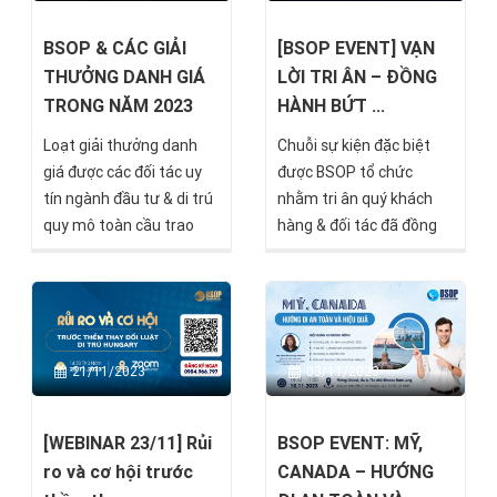
BSOP & CÁC GIẢI
[BSOP EVENT] VẠN
THƯỞNG DANH GIÁ
LỜI TRI ÂN – ĐỒNG
TRONG NĂM 2023
HÀNH BỨT ...
Loạt giải thưởng danh
Chuỗi sự kiện đặc biệt
giá được các đối tác uy
được BSOP tổ chức
tín ngành đầu tư & di trú
nhằm tri ân quý khách
quy mô toàn cầu trao
hàng & đối tác đã đồng
tặng trong năm 2023 đã
hành cùng BSOP trong
chứng minh cho uy tín,
suốt một năm vừa qua.
chất lượng & sức mạnh
Đây cũng là một cơ hội
thương hiệu của BSOP.
không thể tốt hơn để trải
nghiệm, tìm hiểu thông
21/11/2023
03/11/2023
tin, kết nối cá nhân, với
các nhà đầu tư đang
quan tâm đến các
[WEBINAR 23/11] Rủi
BSOP EVENT: MỸ,
chương trình đầu tư
ro và cơ hội trước
CANADA – HƯỚNG
quốc tế.