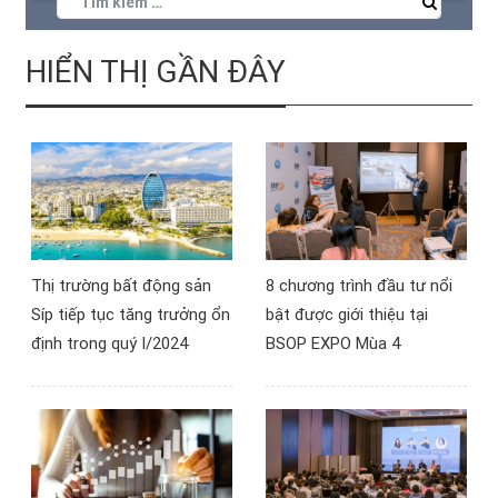
cùng đơn giản, song
chuyên gia hàng đầu về
không phải ai cũng nắm
Golden Visa Bồ Đào Nha,
đúng, đủ, cập nhật nhất.
giúp họ có được những
HIỂN THỊ GẦN ĐÂY
Qua sự kiện webinar,
câu trả lời chính xác,
BSOP sẽ giúp các nhà
chân thực nhất về hiện
đầu tư trả lời, kèm các
trạng cũng như tiềm
phương án đầu tư tuyệt
năng trong tương lai của
vời nhất.
chương trình này.
Thị trường bất động sản
8 chương trình đầu tư nổi
Síp tiếp tục tăng trưởng ổn
bật được giới thiệu tại
định trong quý I/2024
BSOP EXPO Mùa 4