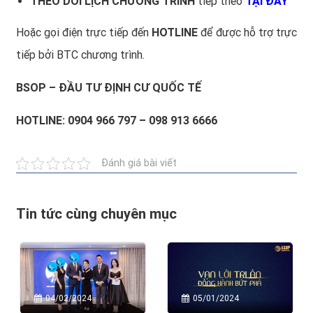
THEO DÕI LỊCH CHƯƠNG TRÌNH
tiếp theo
TẠI ĐÂY
Hoặc gọi điện trực tiếp đến
HOTLINE
để được hỗ trợ trực
tiếp bởi BTC chương trình.
BSOP
– ĐẦU TƯ ĐỊNH CƯ QUỐC TẾ
HOTLINE: 0904 966 797 – 098 913 6666
Đánh giá bài viết
Tin tức cùng chuyên mục
04/02/2024
05/01/2024