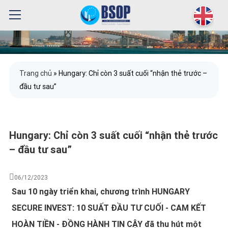
Trang chủ
»
Hungary: Chỉ còn 3 suất cuối “nhận thẻ trước –
đầu tư sau”
Hungary: Chỉ còn 3 suất cuối “nhận thẻ trước
– đầu tư sau”
06/12/2023
Sau 10 ngày triển khai, chương trình HUNGARY
SECURE INVEST: 10 SUẤT ĐẦU TƯ CUỐI - CAM KẾT
HOÀN TIỀN - ĐỒNG HÀNH TIN CẬY đã thu hút một