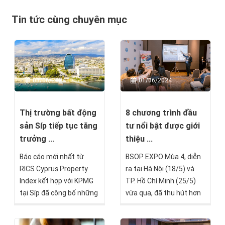
Tin tức cùng chuyên mục
03/06/2024
01/06/2024
Thị trường bất động
8 chương trình đầu
sản Síp tiếp tục tăng
tư nổi bật được giới
trưởng ...
thiệu ...
Báo cáo mới nhất từ
BSOP EXPO Mùa 4, diễn
RICS Cyprus Property
ra tại Hà Nội (18/5) và
Index kết hợp với KPMG
TP. Hồ Chí Minh (25/5)
tại Síp đã công bố những
vừa qua, đã thu hút hơn
số liệu tích cực về thị
600 khách tham dự và
trường bất động sản tại
hơn 30 đối tác quốc tế.