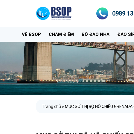
0989 13
VỀ BSOP
CHẤM ĐIỂM
BỒ ĐÀO NHA
ĐẢO SÍ
Trang chủ
»
MỤC SỞ THỊ BỘ HỘ CHIẾU GRENADA