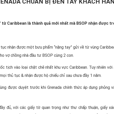
GRENADA CHUẨN BỊ ĐẾN TAY KHÁCH HÀ
c" từ Caribbean là thành quả mới nhất mà BSOP nhận được t
ếp tục nhận được một bưu phẩm “nặng tay” gửi về từ vùng Caribbe
 cho vợ chồng nhà đầu tư BSOP cùng 2 con.
ốc tịch vào loại chặt chẽ nhất khu vực Caribbean. Tuy nhiên với 
 mọi thủ tục & nhận được hộ chiếu chỉ sau chưa đầy 1 năm.
cùng được duyệt trước khi Grenada chính thức áp dụng phỏng v
ầy đủ, với các giấy tờ quan trọng như thư chấp thuận, giấy xá