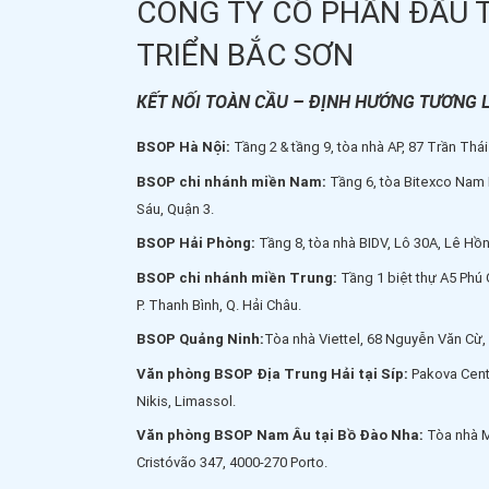
CÔNG TY CỔ PHẦN ĐẦU 
để các nhà đầu 
thêm thời gian 
TRIỂN BẮC SƠN
và đưa ra quyết
tư phù hợp.
KẾT NỐI TOÀN CẦU – ĐỊNH HƯỚNG TƯƠNG L
BSOP Hà Nội:
Tầng 2 & tầng 9, tòa nhà AP, 87 Trần Thái
BSOP chi nhánh miền Nam:
Tầng 6, tòa Bitexco Nam L
Sáu, Quận 3.
BSOP Hải Phòng:
Tầng 8, tòa nhà BIDV, Lô 30A, Lê H
BSOP chi nhánh miền Trung:
Tầng 1 biệt thự A5 Phú
P. Thanh Bình, Q. Hải Châu.
BSOP Quảng Ninh:
Tòa nhà Viettel, 68 Nguyễn Văn Cừ,
Văn phòng BSOP Địa Trung Hải tại Síp:
Pakova Cente
Nikis, Limassol.
Văn phòng BSOP Nam Âu tại Bồ Đào Nha:
Tòa nhà 
Cristóvão 347, 4000-270 Porto.