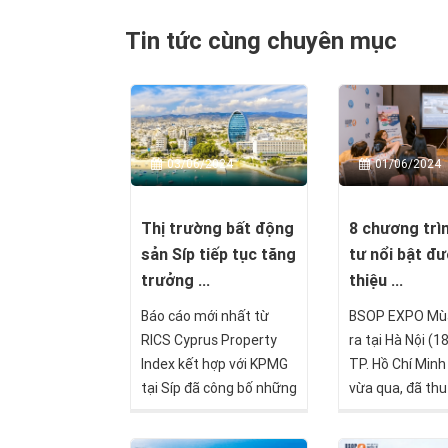
Tin tức cùng chuyên mục
03/06/2024
01/06/2024
Thị trường bất động
8 chương trì
sản Síp tiếp tục tăng
tư nổi bật đư
trưởng ...
thiệu ...
Báo cáo mới nhất từ
BSOP EXPO Mùa
RICS Cyprus Property
ra tại Hà Nội (1
Index kết hợp với KPMG
TP. Hồ Chí Minh
tại Síp đã công bố những
vừa qua, đã thu
số liệu tích cực về thị
600 khách tham
trường bất động sản tại
hơn 30 đối tác 