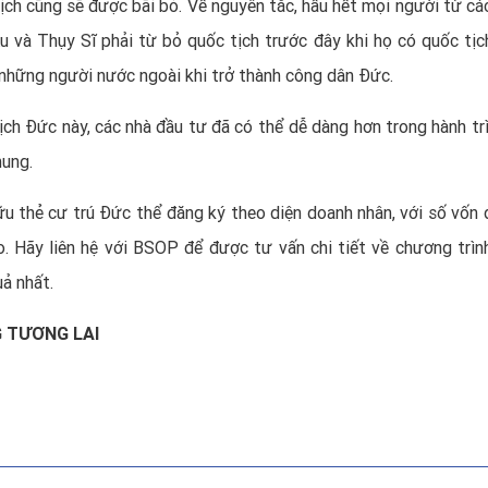
tịch cũng sẽ được bãi bỏ. Về nguyên tắc, hầu hết mọi người từ cá
Âu và Thụy Sĩ phải từ bỏ quốc tịch trước đây khi họ có quốc tịc
i những người nước ngoài khi trở thành công dân Đức.
ịch Đức này, các nhà đầu tư đã có thể dễ dàng hơn trong hành trì
hung.
hữu
thẻ cư trú Đức
thể đăng ký theo diện doanh nhân, với số vốn 
o. Hãy liên hệ với BSOP để được tư vấn chi tiết về chương trìn
ả nhất.
G TƯƠNG LAI