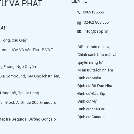
TƯ VÀ PHÁT
LIÊN HỆ
tư có
tìm hiểu
0989136666
 định đầu
02462 808 555
AI
info@bsop.vn
 Tông, Cầu Giấy.
Điều khoản dịch vụ
ong - 63A Võ Văn Tần - P. Võ Thị
Chính sách bảo mật và
quyền riêng tư
ồng Phong, Ngô Quyền.
Miễn trừ trách nhiệm
 Gia Compound, 144 Ông Ích Khiêm,
Định cư Malta
Định cư Bồ Đào Nha
 Hồng Hải, Tp. Hạ Long.
Định cư Đảo Síp
Định cư Mỹ
r, Block A, Office 205, Omirou &
Định cư châu Âu
Định cư Canada
Mapfre Seguros, Đường Gonçalo