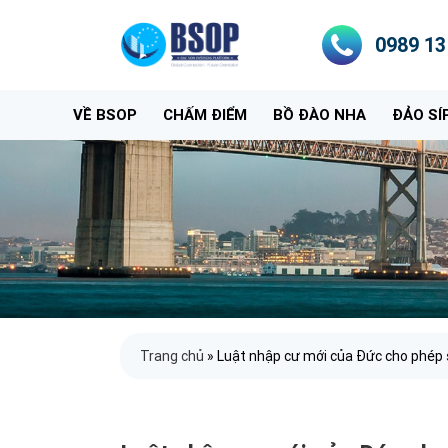
0989 13
VỀ BSOP
CHẤM ĐIỂM
BỒ ĐÀO NHA
ĐẢO SÍ
Trang chủ
»
Luật nhập cư mới của Đức cho phép so