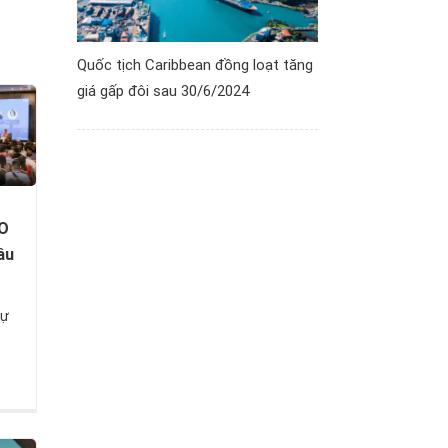
Quốc tịch Caribbean đồng loạt tăng
giá gấp đôi sau 30/6/2024
O
ầu
sự
) và
5).