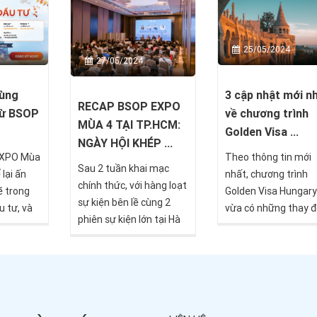
được
ngành trong phần còn lại
Đây là sự kiện đáng 
ề quy mô
của năm 2024.
ý không chỉ trong n
 mang đến
2024 mà còn trên t
25/05/2024
Việt
bộ thị trường Việt N
27/05/2024
ội đầu tư
thu hút sự quan tâ
 toàn
của cộng đồng nhà 
3 cập nhật mới n
cùng
RECAP BSOP EXPO
tư trong nước và đối
về chương trình
từ BSOP
MÙA 4 TẠI TP.HCM:
quốc tế.
Golden Visa ...
NGÀY HỘI KHÉP ...
Theo thông tin mới
EXPO Mùa
Sau 2 tuần khai mạc
nhất, chương trình
 lại ấn
chính thức, với hàng loạt
Golden Visa Hungary
 trong
sự kiện bên lề cùng 2
vừa có những thay đ
u tư, và
phiên sự kiện lớn tại Hà
quan trọng có hiệu l
quan tâm
Nội & TP.HCM, BSOP
từ 11/05/2024.
, BSOP đã
EXPO mùa 4 đã chính
hạn các
thức khép lại.
 đến hết
4. Đây là
ể bỏ qua