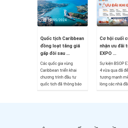
Síp trong quý 1/2024.
Đây là sự kiện 
Giá bất động sản tiếp
đánh giá cao v
tục xu hướng tăng
và chất lượng,
29/05/2024
28/05/2024
trưởng, đặc biệt là ở
cho nhà đầu tư 
phân khúc căn hộ, nơi
Nam nhiều cơ h
ghi nhận mức tăng
tiềm năng trên
Quốc tịch Caribbean
Cơ hội cuối 
mạnh nhất.
cầu.
đồng loạt tăng giá
nhận ưu đãi 
gấp đôi sau ...
EXPO ...
Các quốc gia vùng
Sự kiện BSOP 
Caribbean triển khai
4 vừa qua đã để
chương trình đầu tư
tượng mạnh mẽ
quốc tịch đã thông báo
lòng các nhà đầ
tăng gấp đôi mức đầu tư
để đáp ứng sự 
tối thiểu chính thức từ
nồng nhiệt này
ngày 30 tháng 6 năm
quyết định gia 
2024, theo Biên bản ghi
ưu đãi đặc biệt
nhớ (Memorandum of
ngày 01/06/202
Agreement - MoA).
cơ hội không th