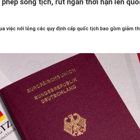
phép song tịch, rút ngắn thời hạn lên quố
a việc nới lỏng các quy định cấp quốc tịch bao gồm giảm th
.