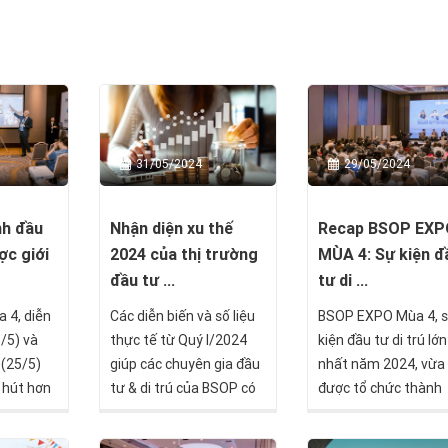
31/05/2024
29/05/2024
nh đầu
Nhận diện xu thế
Recap BSOP EXP
ợc giới
2024 của thị trường
MÙA 4: Sự kiện đ
đầu tư ...
tư di ...
 4, diễn
Các diễn biến và số liệu
BSOP EXPO Mùa 4, 
8/5) và
thực tế từ Quý I/2024
kiện đầu tư di trú lớn
 (25/5)
giúp các chuyên gia đầu
nhất năm 2024, vừa
 hút hơn
tư & di trú của BSOP có
được tổ chức thành
 dự và
thể đưa ra các nhận định
công tại Hà Nội (18/5
quốc tế.
của mình về xu thế của
TP. Hồ Chí Minh (25/