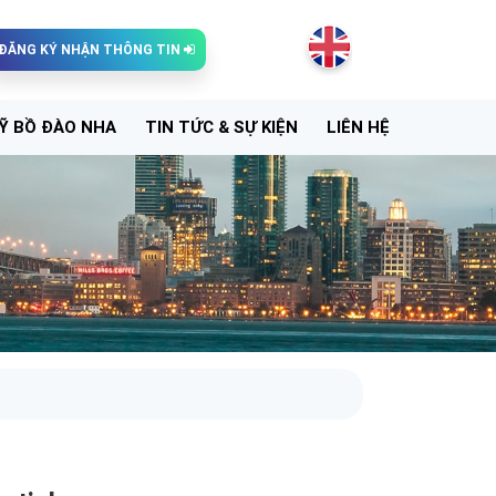
ĐĂNG KÝ NHẬN THÔNG TIN
Ỹ BỒ ĐÀO NHA
TIN TỨC & SỰ KIỆN
LIÊN HỆ